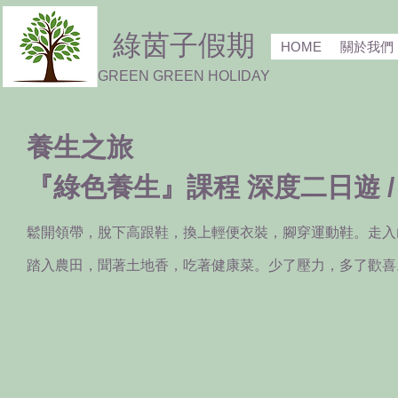
綠茵子假期
HOME
關於我們
GREEN GREEN HOLIDAY
養生之旅
『綠色養生』課程 深度二日遊 /
鬆開領帶，脫下高跟鞋，換上輕便衣裝，腳穿運動鞋。
走入
踏入農田，聞著土地香，吃著健康菜。少了壓力，多了歡喜