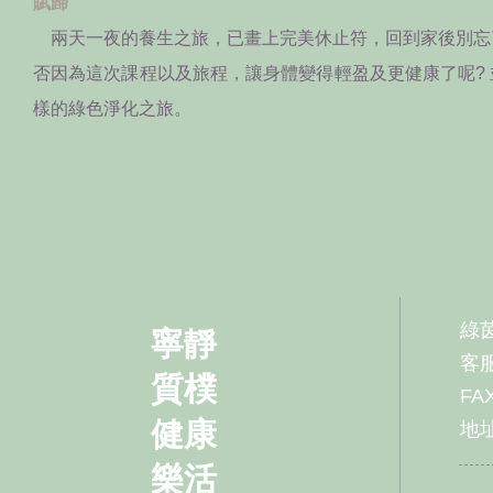
賦歸
兩天一夜的養生之旅，已畫上完美休止符，回到家後別忘
否因為這次課程以及旅程，讓身體變得輕盈及更健康了呢?
樣的綠色淨化之旅。
綠
寧靜
客服
質樸
FAX
健康
地址
樂活