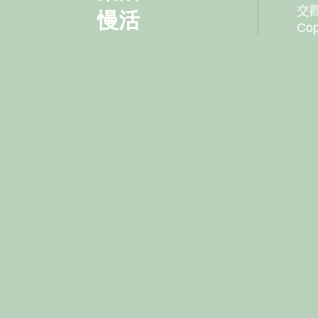
交觀
慢活
Co