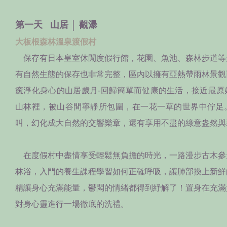
第一天 山居 │ 觀瀑
大板根森林溫泉渡假村
保存有日本皇室休閒度假行館，花園、魚池、森林步道等
有自然生態的保存也非常完整，區內以擁有亞熱帶雨林景觀
癒淨化身心的山居歲月-回歸簡單而健康的生活，接近最原
山林裡，被山谷間寧靜所包圍，在一花一草的世界中佇足
叫，幻化成大自然的交響樂章，還有享用不盡的綠意盎然與
在度假村中盡情享受輕鬆無負擔的時光，一路漫步古木參
林浴，入門的養生課程學習如何正確呼吸，讓肺部換上新鮮
精讓身心充滿能量，鬱悶的情緒都得到紓解了！置身在充滿
對身心靈進行一場徹底的洗禮。