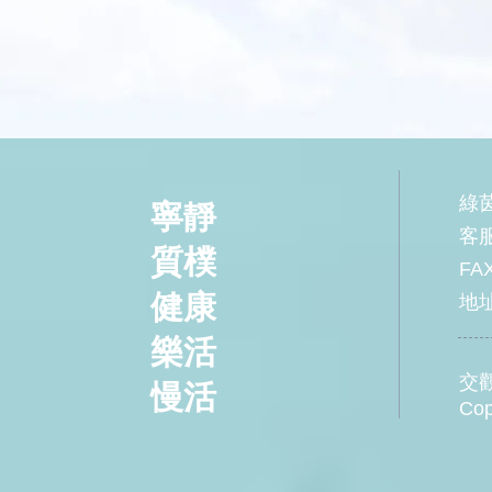
綠
寧靜
客服
質樸
FAX
健康
地址
樂活
交觀
慢活
Co