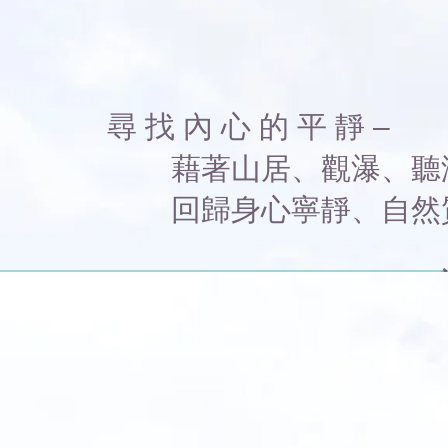
尋 找 內 心 的 平 靜 –
藉著山居、觀瀑、聽海
回歸身心寧靜、自然
「擁抱
古早時代日出而
以簡樸自然和尊重大