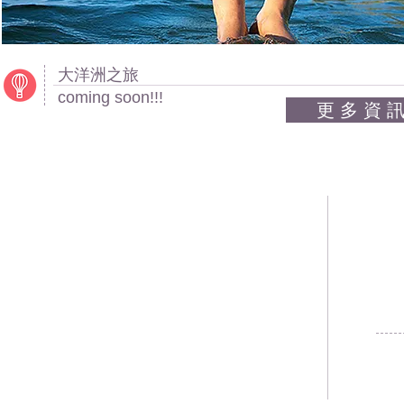
大洋洲之旅
coming soon!!!
更 多 資 
綠
寧靜
客服
質樸
FAX
健康
地址
樂活
交觀
慢活
Co