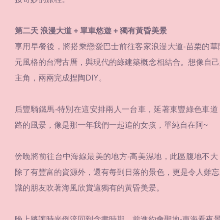
第二天 浪漫大道 + 單車悠遊 + 獨有黃昏美景
享用早餐後，將搭乘戀愛巴士前往客家浪漫大道-苗栗的華
元風格的台灣古厝，與現代的綠建築概念相結合。想像自己
主角，兩兩完成捏陶DIY。
后豐騎鐵馬-特別在這安排兩人一台車，延著東豐綠色車道
路的風景，像是那一年我們一起追的女孩，單純自在阿~
傍晚將前往台中海線最美的地方-高美濕地，此區腹地不大
除了有豐富的資源外，還有每到日落的景色，更是令人難忘
識的朋友吹著海風欣賞這獨有的黃昏美景。
晚上將讓時光倒流回到念書時期，前進約會聖地-東海看夜景