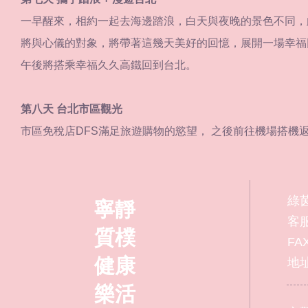
一早醒來，相約一起去海邊踏浪，白天與夜晚的景色不同，
將與心儀的對象，將帶著這幾天美好的回憶，展開一場幸福
午後將搭乘幸福久久高鐵回到台北。
第八天 台北市區觀光
市區免稅店DFS滿足旅遊購物的慾望， 之後前往機場搭機返
綠
寧靜
客服
質樸
FAX
健康
地址
樂活