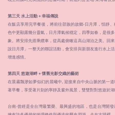
第三天 水上活動 + 幸福傳說
在飯店享用完早餐後，將前往邵族的故鄉-日月潭，恬靜、
色中更顯露幾分靈氣，日月潭氣候穩定，四季如春，是很多
象。將安排先搭乘纜車，從高處俯瞰這高山湖泊之美。回來
說日月潭」一整天的聯誼活動，會安排與新朋友進行水上活
增進感情。
第四天 悠遊湖畔 + 懷舊光影交織的藝術
在晨霧飄渺如夢似幻的晨曦中, 迎接來自中央山脈的第一
著早餐，享受著片刻的寧靜及窗外風景，雙雙對對悠遊於湖
台南-曾經是全台灣最繁榮、最興盛的地區，也是台灣開發
擁有許多優越的地理條件與優遠的歷史淵源，走在古蹟裡，