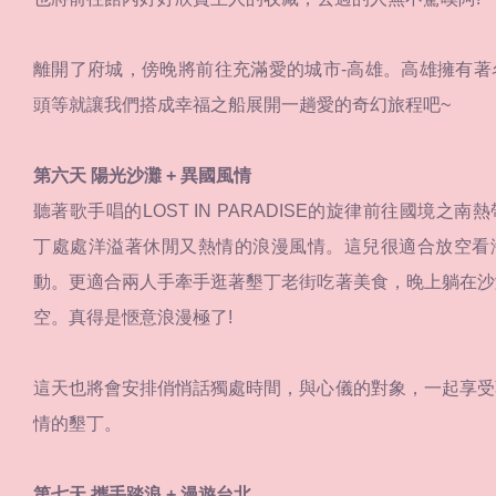
離開了府城，傍晚將前往充滿愛的城市-高雄。高雄擁有著
頭等就讓我們搭成幸福之船展開一趟愛的奇幻旅程吧~
第六天 陽光沙灘 + 異國風情
聽著歌手唱的LOST IN PARADISE的旋律前往國境之
丁處處洋溢著休閒又熱情的浪漫風情。這兒很適合放空看
動。更適合兩人手牽手逛著墾丁老街吃著美食，晚上躺在沙
空。真得是愜意浪漫極了!
這天也將會安排俏悄話獨處時間，與心儀的對象，一起享受
情的墾丁。
第七天 攜手踏浪 + 漫遊台北