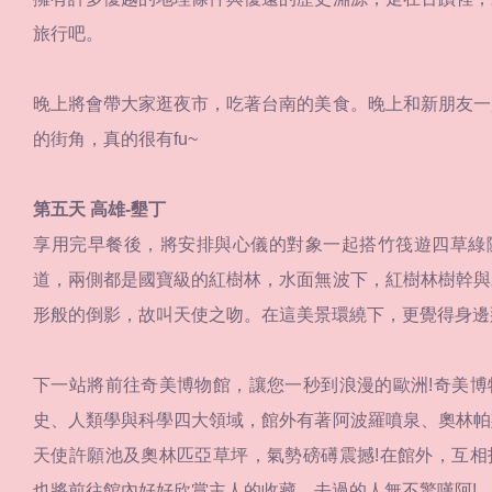
旅行吧。
晚上將會帶大家逛夜市，吃著台南的美食。晚上和新朋友一
的街角，真的很有fu~
第五天 高雄-墾丁
享用完早餐後，將安排與心儀的對象一起搭竹筏遊四草綠
道，兩側都是國寶級的紅樹林，水面無波下，紅樹林樹幹與
形般的倒影，故叫天使之吻。在這美景環繞下，更覺得身邊
下一站將前往奇美博物館，讓您一秒到浪漫的歐洲!奇美博
史、人類學與科學四大領域，館外有著阿波羅噴泉、奧林帕
天使許願池及奧林匹亞草坪，氣勢磅礡震撼!在館外，互相
也將前往館內好好欣賞主人的收藏，去過的人無不驚嘆阿!