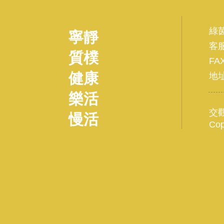
綠
寧靜
客服
質樸
FAX
健康
地址
樂活
交觀
慢活
Co