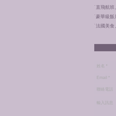
˙直飛航
˙豪華級
˙法國美