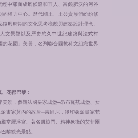
經中部而成氣候溫和宜人、富饒肥沃的河谷
朝的權力中心。歷代國王、王公貴族們紛紛修
藝復興時期的文化思考樣貌與建築設計理念。
人文景觀以及歷史悠久中世紀建築與法式村
國的花園」美譽，名列聯合國教科文組織世界
鎮、花都巴黎：
岸美景，參觀法國皇家城堡─昂布瓦茲城堡、女
象派畫家莫內的故居─吉維尼，後印象派畫家梵
術殿堂羅浮宮、著名凱旋門、精神象徵的艾菲爾
等巴黎觀光景點。