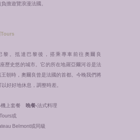
無負擔遊覽浪漫法國。
ours
巴黎。
抵達巴黎後，搭乘專車前往奧爾良
良是一座歷史悠的城市。它的所在地羅亞爾河谷是法
溫王朝時，奧爾良曾是法國的首都。今晚我們將
，您可以好好地休息，調整時差。
-
機上套餐
晚餐-
法式料理
 Tours或
Chateau Belmont或同級