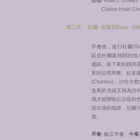
住宿-
Hotel L'Univers
Clarion Hotel Ch
第三天 杜爾─布洛瓦Blois─沙特C
早餐後，進行杜爾(T
區是杜爾最熱鬧的地
遺跡。接下來到橫跨羅亞
來到這裡用餐。結束
(Chartres)，沙特大教
進來的光線又稱為沙特之藍
璃才能輝映出這樣的
洗衣場的痕跡，厄爾
麗。
早餐-
飯店早餐
午餐