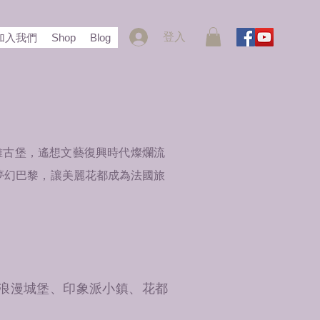
登入
加入我們
Shop
Blog
雅古堡，遙想文藝復興時代燦爛流
夢幻巴黎，讓美麗花都成為法國旅
國浪漫城堡、印象派小鎮、花都