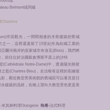
 Tours或
ateau Belmont或同級
hartres
ours)市區觀光，一間間相連的木骨建築的舊城
方之一，這裡還遺留了15世紀作為紡織工業的
爾河兩岸的皇家城市布洛瓦(Blois)，我們將
後，前往位於法國穀倉博斯平原上的沙特
堂(Cathédrale Notre-Dame)中，透過陽光映射
(Chartres Bleu)，全法唯有這裡的彩繪玻
色彩，鄰近教堂旁美術館的舊城區可以看見昔日
河水緩緩的流經，在橋上望向大教堂景色更是美
-
米其林料理Orangerie
晚餐-
法式料理