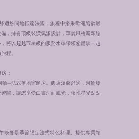
：
舒適悠閒地抵達法國；旅程中搭乘歐洲船齡最
設備，擁有頂級裝潢氣派設計，華麗風格新穎艙
心，將以超越五星級的服務水準帶領您體驗一趟
輪旅程。
艙房：
河輪─法式落地窗艙房。飯店溫馨舒適，河輪艙
野遼闊，讓您享受白晝河面風光，夜晚星光點點
午晚餐是季節限定法式特色料理。提供專業領