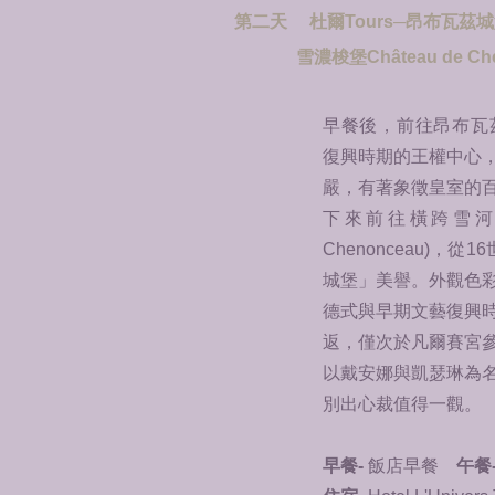
第二天 杜爾Tours─昂布瓦茲城堡Chât
雪濃梭堡Château de Chen
早餐後，前往昂布瓦茲城堡(
復興時期的王權中心
嚴，有著象徵皇室的
下來前往橫跨雪河之上
Chenonceau)
城堡」美譽。外觀色
德式與早期文藝復興
返，僅次於凡爾賽宮
以戴安娜與凱瑟琳為
別出心裁值得一觀。
早餐-
飯店早餐
午餐