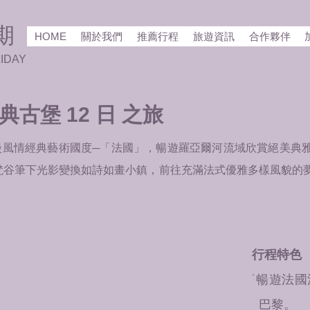
期
HOME
關於我們
推薦行程
旅遊資訊
合作夥伴
IDAY
典古堡 12 日 之旅
風情經典藝術國度─「法國」，暢遊羅亞爾河流域欣賞絕美典
梵谷筆下光影變換如詩如畫小鎮，前往充滿法式優雅多樣風貌的
行程特色
˙暢遊法
巴黎。