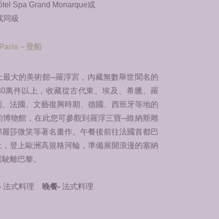
ôtel Spa Grand Monarque或
s或同級
aris－登船
上最大的美術館─羅浮宮，內藏無數舉世聞名的
30萬件以上，收藏從古代東、埃及、希臘、羅
利、法國、文藝復興時期、德國、西班牙等地的
的博物館，在此您可參觀到羅浮三寶─維納斯雕
娜麗莎微笑等著名畫作。午餐後前往法國首都巴
上，登上歐洲高規格河輪，準備展開浪漫的塞納
緩駛離巴黎。
-
法式料理
晚餐-
法式料理