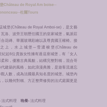
eau de Royal Am boise─
onceau─杜爾Tours
Château de Royal Amboi-se)，是文藝
，瓦洛、波旁王朝歷任國王的皇家城堡，氣派莊
百合花磚、華麗玻璃彩繪以及尊貴國王權椅。接
，水上城堡─雪濃梭堡(Château de
，從16世紀起6位貴族女性擁有過這座城堡，有「女人
彩柔和，優雅古典風貌，結構完整對稱，混合哥
時代建築的風格，如此浪漫典雅，是遊客流連忘
參觀人數，成為法國最具知名度的城堡。城堡內
名，以幾何對稱、方正整齊修剪的法式庭園更是
-
法式料理
晚餐-
法式料理