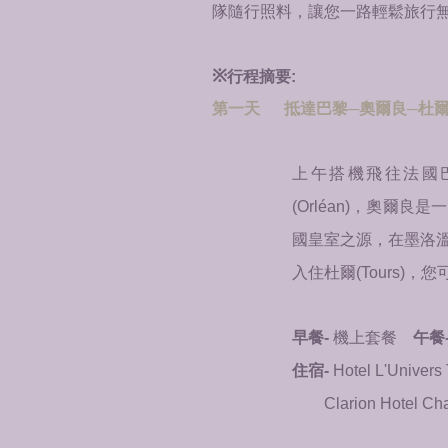
隊隨行照料，讓您一路輕鬆旅行
※
行程摘要:
第一天 抵達巴黎─奧爾良─杜爾T
上午搭機飛往法國
(Orléan)，奧爾
國皇室之源，在墨洛
入住
杜爾(Tours)
早餐-
機上套餐
午餐
住宿-
Hotel L'Univers
Clarion Hotel 