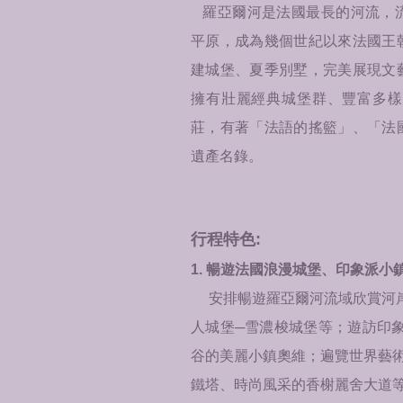
羅亞爾河是法國最長的河流，流
平原，成為幾個世紀以來法國王
建城堡、夏季別墅，完美展現文
擁有壯麗經典城堡群、豐富多樣
莊，有著「法語的搖籃」、「法
遺產名錄。
行程特色:
1. 暢遊法國浪漫城堡、印象派小
安排暢遊羅亞爾河流域欣賞河
人城堡─雪濃梭城堡等；遊訪印
谷的美麗小鎮奧維；遍覽世界藝
鐵塔、時尚風采的香榭麗舍大道