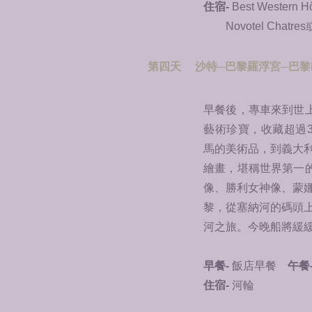
住宿-
Best Western H
Novotel Chatre
第四天 沙特─巴黎羅浮宮─巴黎P
早餐後，專車來到世
藝術珍寶，收藏超過
馬的美術品，到義大
繪畫，堪稱世界第一
像、勝利女神像、蒙
黎，從塞納河的碼頭
河之旅。今晚船將緩
早餐-
飯店早餐
午餐
住宿-
河輪