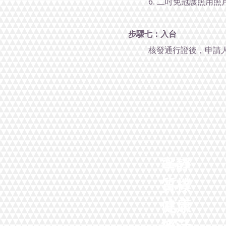
6. 二吋免冠護照用照
步驟七：入台
核發通行證後，申請
寧靜
質樸
健康