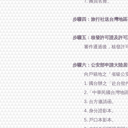
7. 團員名冊。
步驟四：旅行社送台灣地區
步驟五：核發許可證及許可
審件通過後，核發許
步驟六：公安部申請大陸居
向戶籍地之「省級公
1. 國台辦之「赴台批
2.「中華民國台灣地
3. 台方邀請函。
4. 身分證影本。
5. 戶口本影本。