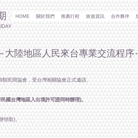
期
HOME
關於我們
推薦行程
旅遊資訊
合作夥伴
IDAY
大陸地區人民來台專業交流程序
***
*
19類民間協會，受台灣相關協會正式邀請。
華民國台灣地區入出境許可證同時辦理)。
台辦領取)。