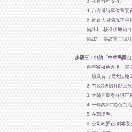
3. 在台行程安排。
4. 台方邀請單位背
5. 赴台人員情况等材
備註1：核准後通知台
備註2：參訪需二個
步驟三：申請「中華民國台
台辦審核通過後，需準
1. 填具有台灣大陸
2. 有效期6個月以上
3. 大陸居民身分證正
4. 一年內2吋彩色白底
5. 在職證明。
6. 公司執照正/副本