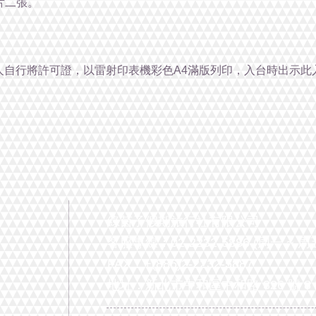
片二張。
人自行將許可證，以雷射印表機彩色A4滿版列印，入台時出示此
綠茵子假期旅行社有限公司
客服專線：02-2232-5886 (周一 ~ 周五 0
FAX：+(886)2-2232-5887
地址：新北市中和區中和路 326 號 8