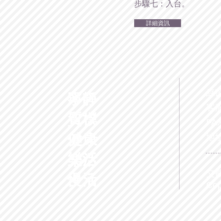
步驟七：入台。
詳細資訊
綠
寧靜
客服
質樸
FAX
健康
地址
樂活
交觀
慢活
Co