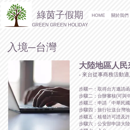
綠茵子假期
HOME
關於我們
GREEN GREEN HOLIDAY
入境─台灣
大陸地區人民
- 來台從事商務活動適用
步驟一：取得台方邀請函
步驟二：台辦審核(可與
步驟三：申請「中華民國
步驟四：旅行社送台灣地
步驟五：核發許可證及許
步驟六：公安部申請大陸