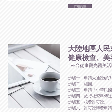
詳細資訊
大陸地區人民
健康檢查、美
- 來台從事觀光醫美活
步驟一：申請大通證(約7
步驟二：組團。
步驟三：申請「中華民國
步驟四：旅行社資料傳送
步驟五：核發許可證。
步驟六：許可證轉發申請