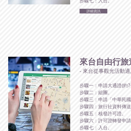
步驟七：入台。
詳細資訊
來台自由行旅
- 來台從事觀光活動適用
步驟一：申請大通證(約7
步驟二：組團。
步驟三：申請「中華民國
步驟四：旅行社資料傳送
步驟五：核發許可證。
步驟六：許可證轉發申請
步驟七：入台。